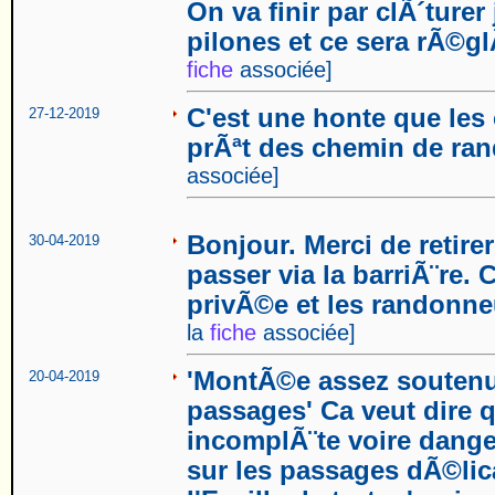
On va finir par clÃ´ture
pilones et ce sera rÃ©gl
fiche
associée]
C'est une honte que les 
27-12-2019
prÃªt des chemin de r
associée]
Bonjour. Merci de retir
30-04-2019
passer via la barriÃ¨re
privÃ©e et les randonne
la
fiche
associée]
'MontÃ©e assez soutenu
20-04-2019
passages' Ca veut dire q
incomplÃ¨te voire dange
sur les passages dÃ©lica