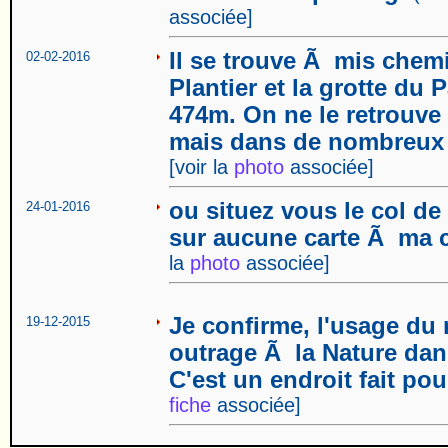
associée]
Il se trouve Ã mis chemi
02-02-2016
Plantier et la grotte du
474m. On ne le retrouve 
mais dans de nombreux 
[voir la
photo
associée]
ou situez vous le col de
24-01-2016
sur aucune carte Ã ma 
la
photo
associée]
Je confirme, l'usage du 
19-12-2015
outrage Ã la Nature dan
C'est un endroit fait po
fiche
associée]