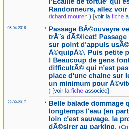
l'Ecaille de tortue' qui e
Randonneurs, allez voir 
richard.mouren
)
[voir la
fiche
a
Passage BÃ©ouveyre ver
03-04-2018
trÃ¨s dÃ©licat! Passage 
sur point d'appuis usÃ©
Ã©quipÃ©. Puis petite 
! Beaucoup de gens font
difficultÃ© qui n'est p
place d'une chaine sur l
un minimum pour Ã©viter
)
[voir la
fiche
associée]
Belle balade dommage q
22-09-2017
longtemps l'eau (en par
loin c'est sauvage. la p
dÃ©sirer au parking.
(Cri