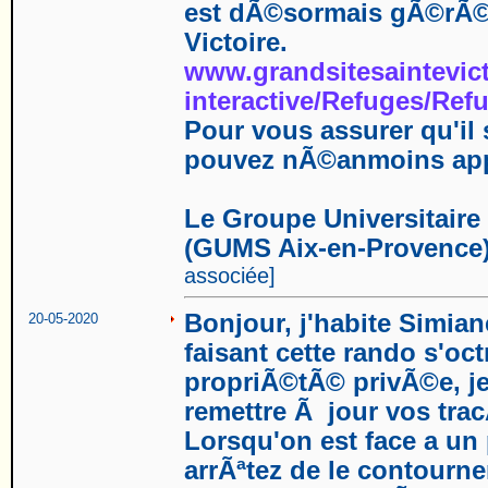
est dÃ©sormais gÃ©rÃ© p
Victoire.
www.grandsitesaintevict
interactive/Refuges/Re
Pour vous assurer qu'il 
pouvez nÃ©anmoins appe
Le Groupe Universitaire
(GUMS Aix-en-Provence
associée]
Bonjour, j'habite Simia
20-05-2020
faisant cette rando s'oc
propriÃ©tÃ© privÃ©e, j
remettre Ã jour vos trac
Lorsqu'on est face a un 
arrÃªtez de le contourner