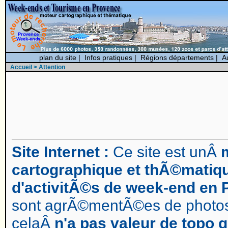
plan du site
|
Infos pratiques
|
Régions départements
|
A
Accueil
> Attention
Site Internet :
Ce site est unÂ
cartographique et thÃ©matiq
d'activitÃ©s de week-end en
sont agrÃ©mentÃ©es de photos,
celaÂ
n'a pas valeur de topo 