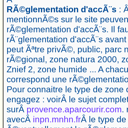
RÃ©glementation d'accÃ¨s
: Â
mentionnÃ©s sur le site peuven
rÃ©glementation d'accÃ¨s. Il faut
rÃ¨glementation d'accÃ¨s avant 
peut Ãªtre privÃ©, public, parc 
rÃ©gional, zone natura 2000, zo
Znief 2, zone humide ... A chac
correspond une rÃ©glementatio
Pour connaitre le type de zone
engagez : voir
Â le sujet comple
sur
Â
provence.aparcourir.com
.
avecÂ
inpn.mnhn.fr
Â le type de