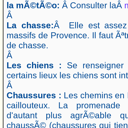
la mÃ©tÃ©o:
Â Consulter laÂ
Â
La chasse:
Â Elle est assez
massifs de Provence. Il faut Ãªt
de chasse.
Â
Les chiens :
Se renseigner 
certains lieux les chiens sont int
Â
Chaussures :
Les chemins en 
caillouteux. La promenade
d'autant plus agrÃ©able q
chaussÃ© (chaussures qui tienn