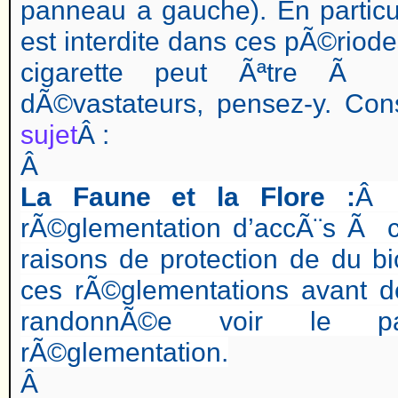
panneau a gauche). En particuli
est interdite dans ces pÃ©riode
cigarette peut Ãªtre Ã l'
dÃ©vastateurs, pensez-y. Cons
sujet
Â :
Â
La Faune et la Flore :
rÃ©glementation d’accÃ¨s Ã ce
raisons de protection de du bio
ces rÃ©glementations avant 
randonnÃ©e voir le p
rÃ©glementation.
Â