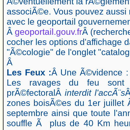
Ã©ventuellement la rÃ©glement
associÃ©e. Vous pouvez aussi 
avec le geoportail gouvernemen
Â
geoportail.gouv.fr
Â (recherche
cocher les options d'affichage d
"Ã©cologie" de l'onglet "catal
Â
Les Feux :
Â Une Ã©vidence : l
Les ravages du feu sont t
prÃ©fectoralÂ
interdit l'accÃ¨s
Â
zones boisÃ©es du 1er juille
septembre ainsi que toute l'a
souffle Ã plus de 40 Km heur