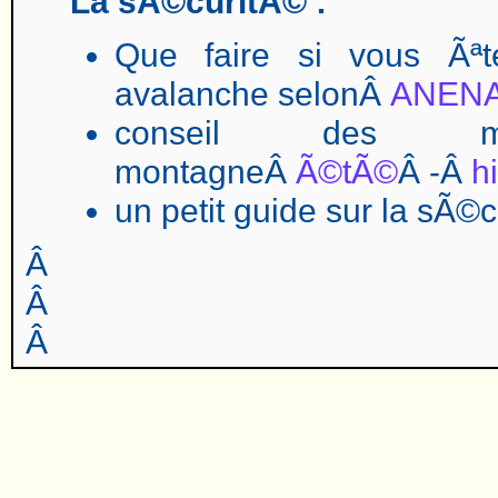
La sÃ©curitÃ© :
Que faire si vous Ãª
avalanche selonÂ
ANEN
conseil des m
montagneÂ
Ã©tÃ©
Â -Â
h
un petit guide sur la sÃ©
Â
Â
Â