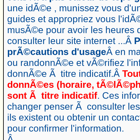
une idÃ©e , munissez vous d'un
guides et appropriez vous l'i
musÃ©e pour avoir les heures d
consulter leur site internet ...Â
P
prÃ©cautions d'usage
Â en ma
ou randonnÃ©e et vÃ©rifiez l'in
donnÃ©e Ã titre indicatif.Â
Tou
donnÃ©es (horaire, tÃ©lÃ©phon
sont Ã titre indicatif
. Ces inf
changer penser Ã consulter les 
ils existent ou obtenir un cont
pour confirmer l'information.
Â