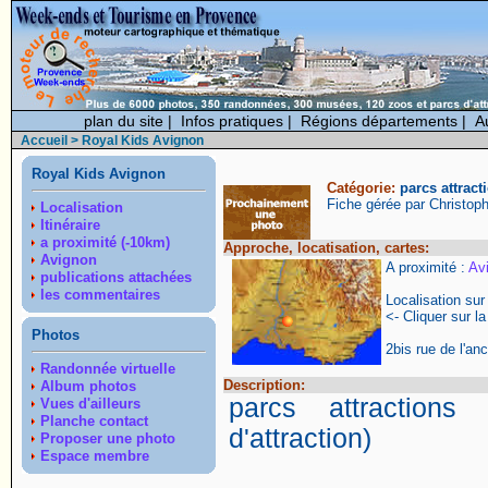
plan du site
|
Infos pratiques
|
Régions départements
|
A
Accueil
> Royal Kids Avignon
Royal Kids Avignon
Catégorie:
parcs attract
Fiche gérée par Christop
Localisation
Itinéraire
a proximité (-10km)
Approche, locatisation, cartes:
Avignon
A proximité :
Av
publications attachées
les commentaires
Localisation su
<- Cliquer sur la
Photos
2bis rue de l'an
Randonnée virtuelle
Description:
Album photos
parcs attractions
Vues d'ailleurs
Planche contact
d'attraction)
Proposer une photo
Espace membre