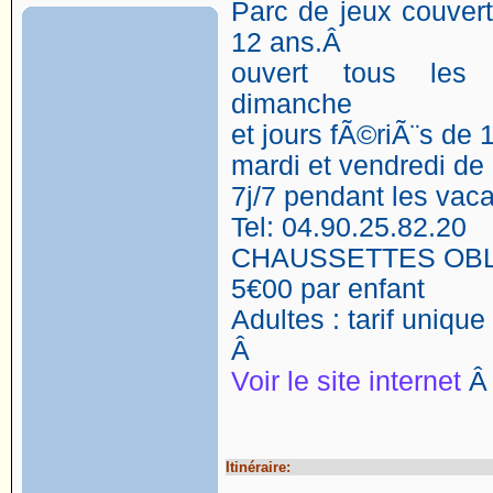
Parc de jeux couver
12 ans.Â
ouvert tous les 
dimanche
et jours fÃ©riÃ¨s de
mardi et vendredi d
7j/7 pendant les vac
Tel: 04.90.25.82.20
CHAUSSETTES OB
5€00 par enfant
Adultes : tarif uniqu
Â
Voir le site internet
Itinéraire: