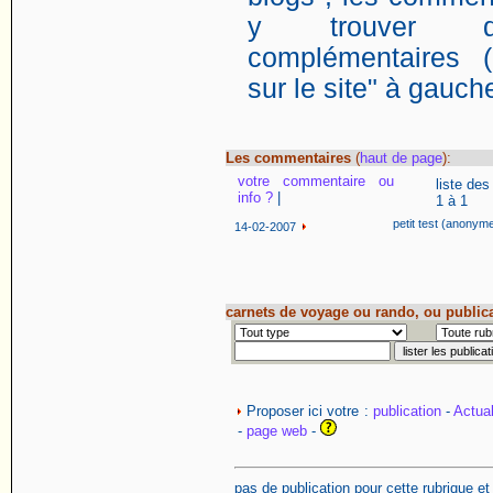
y trouver de
complémentaires (
sur le site" à gauch
Les commentaires
(
haut de page
):
votre commentaire ou
liste de
info ?
|
1 à 1
petit test
(anonym
14-02-2007
carnets de voyage ou rando, ou public
Proposer ici votre :
publication
-
Actual
-
page web
-
pas de publication pour cette rubrique e