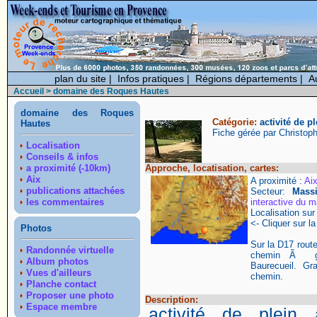
plan du site
|
Infos pratiques
|
Régions départements
|
A
Accueil
> domaine des Roques Hautes
domaine des Roques
Catégorie:
activité de pl
Hautes
Fiche gérée par Christop
Localisation
Conseils & infos
a proximité (-10km)
Approche, locatisation, cartes:
Aix
A proximité :
Ai
publications attachées
Secteur:
Mass
les commentaires
interactive du m
Localisation su
<- Cliquer sur la
Photos
Sur la D17 rout
Randonnée virtuelle
chemin Ã ga
Album photos
Baurecueil. G
Vues d'ailleurs
chemin.
Planche contact
Proposer une photo
Description:
Espace membre
activité de plein