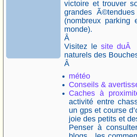
victoire et trouver 
grandes Ã©tendues
(nombreux parking 
monde).
Â
Visitez le
site duÂ
naturels des Bouch
Â
météo
Conseils & avertis
Caches à proximit
activité entre chass
un gps et course d’o
joie des petits et d
Penser à consulter
blogs , les comment