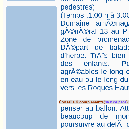
pedestres)
(Temps :1.00 h à 3.00
Domaine amÃ©nagÃ
gÃ©nÃ©ral 13 au Pie
Zone de promena
DÃ©part de balad
d'herbe. TrÃ¨s bien
des enfants. Pe
agrÃ©ables le long d
en eau ou le long du
vers les Roques Hau
Conseils & compléments
(
haut de page
)
:
penser au ballon. Att
beaucoup de mo
poursuivre au delÃ d