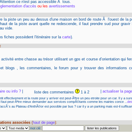
 Attention ce n'est pas accessible Ã tous.
églementation d'accès
ou les
avertissements
re la piste un peu au dessus d'une maison en bord de route Ã l'ouest de la po
aut de la piste avant quelle ne redescende, il faut prendre sud pour gravir 
au vide.
s fiches possèdent l'itinéraire sur la
carte
).
:
ctivité entre chasse au trésor utilisant un gps et course d’orientation qui fera
 et blogs , les commentaires, le forum pour y trouver des informations c
re ou info ?
|
|
actualiser la pag
liste des commentaires
1 à 2
 petit effectivement et la route pour y arriver est peut-Ãªtre un peu etroite pour un car. Il y a
s il faut peut-Ãªtre mieux demander aux services compÃ©tants comme les mairies conce ...
det
l'accÃ¨s au Plateau d'AnthÃ©or est possible par bus ? car il y a un parking mais est-il suffi
ations associées
(
haut de page
):
mot clé: