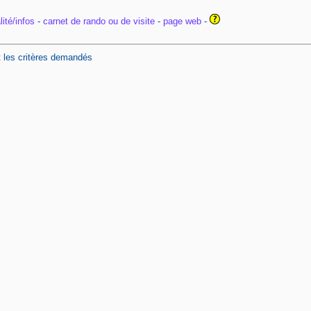
ité/infos
-
carnet de rando ou de visite
-
page web
-
t les critères demandés