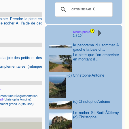
inte. Prendre la piste en
le rocher Ã l'aide de cet
Album photo
1 à 10
le panorama du sommet A
gauche la baie d ...
La piste que l'on empreinte
 la joie des petits et des
en montant d ...
omplémentaires (rubrique
(c) Christophe Antoine
e
 surement une rÃ©glementation
ail
(christophe Antoine)
(c) Christophe Antoine
samment grand ?
(titousse)
Le rocher St BarthÃ©lemy
(c) Christophe ...