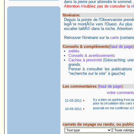
dans la pierre pour atteindre le sommet.
Attention n'oubliez pas de consulter la
r
Itinéraire:
Depuis la pointe de l'Observatoire prend
legÃ¨re montÃ©e vers l'Ouest. Au plus h
escalier taillÃ© dans la roche. Attention 
Retrouver l'itinéraire sur la
carte
(certaine
Conseils & compléments
(
haut de page
)
météo
Conseils & avertissements
Caches à proximité
(Géocaching: une a
grands.
Penser à consulter les publications
"recherche sur le site" à gauche)
Les commentaires
(
haut de page
):
votre commentai
Il y a bien un parking il est
21-03-2011
pour la circulation des car
pourrait-on me confirmer si 
10-03-2011
carnets de voyage ou rando, ou public