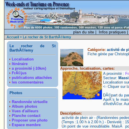
plan du site
|
Infos pratiques
Accueil
> Le rocher de St BarthÃ©lemy
Le rocher de St
Catégorie:
activité de p
BarthÃ©lemy
Fiche gérée par Christo
Localisation
Itinéraire
a proximité (-10km)
Approche, locatisation, cartes:
FrÃ©jus
A proximité :
F
publications attachées
Secteur:
Massif
les commentaires
Localisation su
<- Cliquer sur l
Photos
DÃ©part du park
AprÃ¨s le mais
Randonnée virtuelle
d'AnthÃ©or. Aut
Album photos
Vues d'ailleurs
Description:
Planche contact
activité de plein air - (Randonnées pede
Proposer une photo
(Temps :1.00 h à 2.00 h.) - Denivelé : 1
Espace membre
Un point de vue innoubliable. MaisÂ p