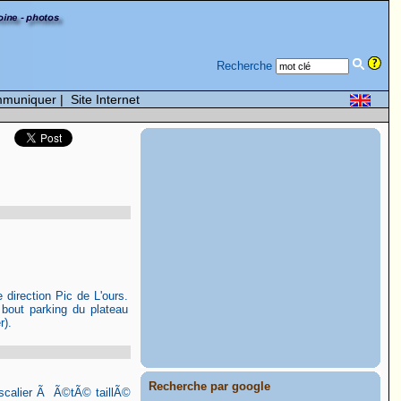
Recherche
muniquer
|
Site Internet
 direction Pic de L'ours.
 bout parking du plateau
r).
Recherche par google
escalier Ã Ã©tÃ© taillÃ©