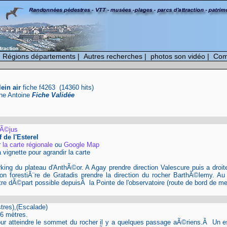
|
Régions départements
|
Autres recherches
|
photos son vidéo
|
Com
lein air
fiche f4263 (14360 hits)
phe Antoine
Fiche Validée
rÃ©jus
 de l'Esterel
r
la carte régionale
ou
Google Map
a vignette pour agrandir la carte
ing du plateau d'AnthÃ©or. A Agay prendre direction Valescure puis a droite
on forestiÃ¨re de Gratadis prendre la direction du rocher BarthÃ©lemy. Au
re dÃ©part possible depuisÂ la Pointe de l'observatoire (route de bord de me
stres),(Escalade)
56 mètres.
our atteindre le sommet du rocher il y a quelques passage aÃ©riens.Â Un 