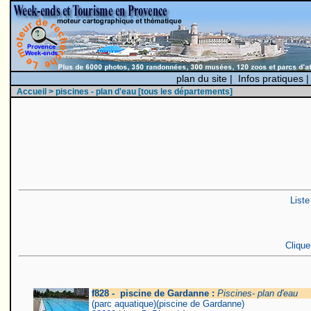
plan du site
|
Infos pratiques
Accueil
> piscines - plan d'eau [tous les départements]
Liste
Clique
f828 - piscine de Gardanne :
Piscines- plan d'eau
(parc aquatique)(piscine de Gardanne)