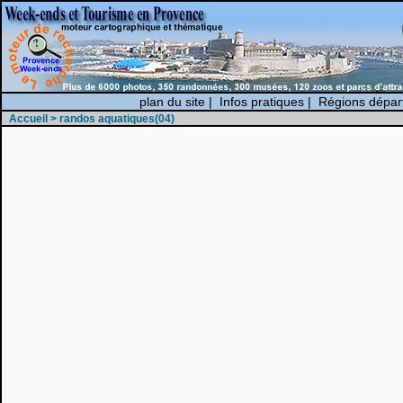
plan du site
|
Infos pratiques
|
Régions dépar
Accueil
> randos aquatiques(04)