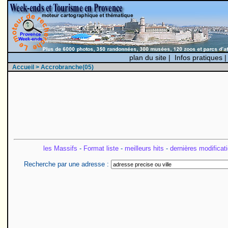
plan du site
|
Infos pratiques
Accueil
> Accrobranche(05)
les Massifs
-
Format liste
-
meilleurs hits
-
dernières modificat
Recherche par une adresse :