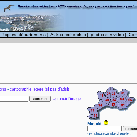
|
Régions départements
|
Autres recherches
|
photos son vidéo
|
Com
ions
-
cartographie légère (si pas d'adsl)
agrandir l'image
Mot clé:
(ex: château,grotte,chapelle ...)