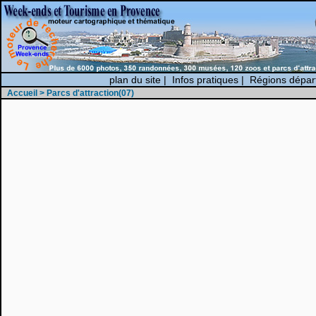
plan du site
|
Infos pratiques
|
Régions dépar
Accueil
> Parcs d'attraction(07)