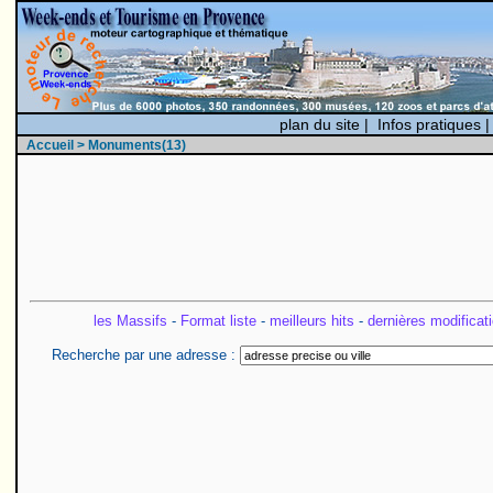
plan du site
|
Infos pratiques
Accueil
> Monuments(13)
les Massifs
-
Format liste
-
meilleurs hits
-
dernières modificat
Recherche par une adresse :