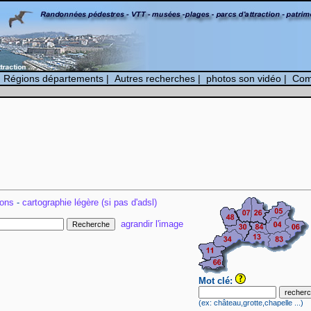
|
Régions départements
|
Autres recherches
|
photos son vidéo
|
Com
ions
-
cartographie légère (si pas d'adsl)
agrandir l'image
Mot clé:
(ex: château,grotte,chapelle ...)