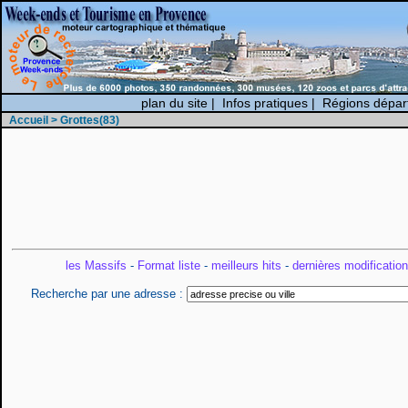
plan du site
|
Infos pratiques
|
Régions dépar
Accueil
> Grottes(83)
les Massifs
-
Format liste
-
meilleurs hits
-
dernières modificatio
Recherche par une adresse :