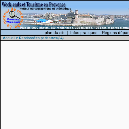
plan du site
|
Infos pratiques
|
Régions dépar
Accueil
> Randonnées pedestres(84)