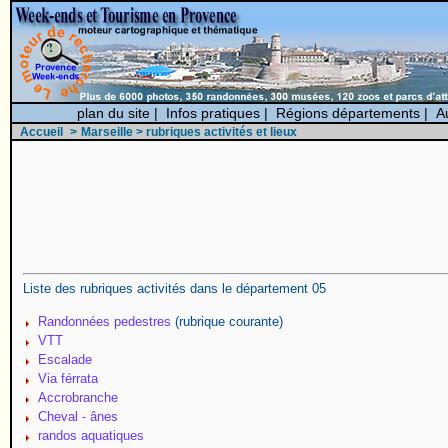
plan du site
|
Infos pratiques
|
Régions départements
|
A
Accueil
>
Marseille
> rubriques activités et lieux
Liste des rubriques activités dans le département 05
Randonnées pedestres
(rubrique courante)
VTT
Escalade
Via férrata
Accrobranche
Cheval - ânes
randos aquatiques